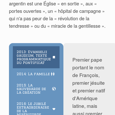
argentin est une Église « en sortie », aux «
portes ouvertes », un « hôpital de campagne »
qui n'a pas peur de la « révolution de la
tendresse » ou du « miracle de la gentillesse ».
2013: Evangelii
gaudium, texte
Premier pape
programmatique
du Pontificat
portant le nom
de François,
2014: La famille
premier jésuite
2015: La
sauvegarde de
et premier natif
la création
d'Amérique
2016: Le Jubilé
latine, mais
extraordinaire
de la
aussi premier
miséricorde