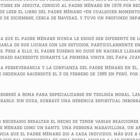
tirse en jesuita, conoció al padre Ménard en 1978 por rec
de leer el libro del padre Ménard «En cualquier momento»,
 de diciembre, cerca de Navidad, y tuvo un profundo imp
ca que el padre Ménard nunca le exigió ser diferente de 
abla de sus luchas con los estudios, particularmente en 
. Pese a ello, el padre Eusebio no dudó en hacerle llegar
enado sacerdote durante la primera visita del Papa Juan 
la perseverancia y la confianza del padre Ménard en él, a
 ordenado sacerdote el 3 de febrero de 1985 en Perú, por 
regresó a Roma para especializarse en teología moral. L
trarlo. Sin duda, subrayó una herencia espiritual imborr
 necesario resaltar el hecho de tener varias reacciones 
re Ménard como un santo, una persona maravillosa, un a
ncia que el padre Ménard dio a cada individuo, más que a 