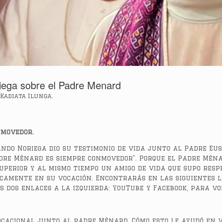
iega sobre el Padre Menard
Kadiata Ilunga.
nmovedor.
ando Noriega dio su testimonio de vida junto al Padre Eu
dre Ménard es siempre conmovedor”. Porque el Padre Ména
superior y al mismo tiempo un amigo de vida que supo res
camente en su vocación. Encontrarás en las siguientes l
 dos enlaces a la izquierda: YouTube y Facebook, para vol
ocacional junto al padre Ménard. Cómo esto le ayudó en v