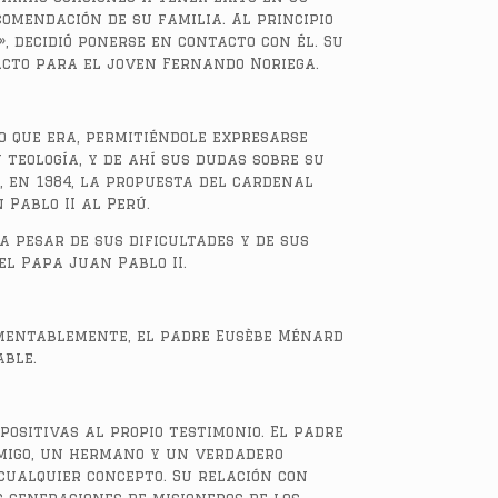
omendación de su familia. Al principio
 decidió ponerse en contacto con él. Su
acto para el joven Fernando Noriega.
lo que era, permitiéndole expresarse
teología, y de ahí sus dudas sobre su
, en 1984, la propuesta del cardenal
Pablo II al Perú.
 pesar de sus dificultades y de sus
el Papa Juan Pablo II.
amentablemente, el padre Eusèbe Ménard
able.
positivas al propio testimonio. El padre
migo, un hermano y un verdadero
cualquier concepto. Su relación con